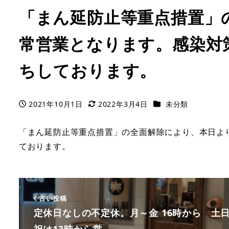
「まん延防止等重点措置」の
トッ
常営業となります。感染対
ちしております。
カテゴリー
2021年10月1日
2022年3月4日
未分類
投稿日
更新日
「まん延防止等重点措置」の全面解除により、本日よ
ております。
古い投稿
定休日なしの不定休。月～金 16時から 土
祝は13時から営…