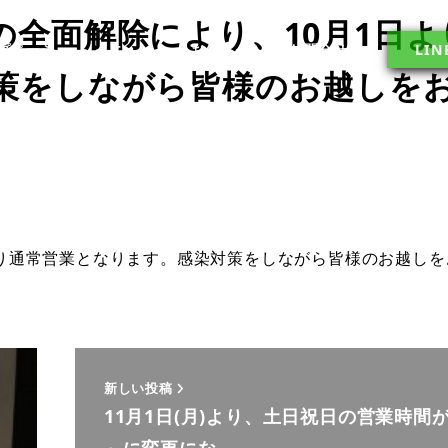
全面解除により、10月1日よ
プページ
メニュー
お知らせ
お問合せ
LIN
策をしながら皆様のお越しを
り通常営業となります。感染対策をしながら皆様のお越しを
新しい投稿
日
11月1日(月)より、土日祝日の営業時間が
～に変更にな…